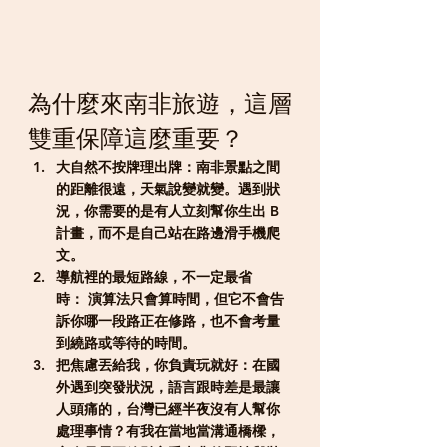
為什麼來南非旅遊，這層
雙重保障這麼重要？
大自然不按牌理出牌：
南非景點之間
的距離很遠，天氣說變就變。遇到狀
況，你需要的是有人立刻幫你生出 B 
計畫，而不是自己站在路邊滑手機爬
文。
導航裡的最短路線，不一定最省
時：
 演算法只會算時間，但它不會告
訴你哪一段路正在修路，也不會考量
到繞路或等待的時間。
把焦慮丟給我，你負責玩就好：
在國
外遇到突發狀況，語言跟時差是最讓
人頭痛的，台灣已經半夜沒有人幫你
處理事情？有我在當地當溝通橋樑，