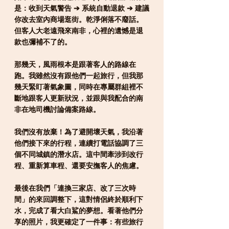
是：收到天氣警告 ➔ 系統自動退款 ➔ 建議
你改去室內商場逛街。乾淨俐落不廢話。
但客人大老遠飛來南非，心裡的遺憾是退
款也彌補不了的。
那幾天，風雨根本是跟著客人的路線在
跑。我雖然沒有跟他們一起旅行，但我那
幾天緊盯著氣象圖，同時在專屬群組裡不
斷地跟客人更新狀況，並跟與我配合的南
非在地司機討論備案路線。
我們沒有放棄！為了避開壞天氣，我沿著
他們接下來的行程，連續打電話協調了三
個不同城鎮的潛水店。這中間牽涉到改行
程、重新算車程、還要安撫客人的焦慮。
最後在我們「連換三家店、改了三次時
間」的來回調整下，這對情侶終於順利下
水，完成了看大白鯊的夢想。
看著他們分
享的照片，我更確定了一件事：有些旅行