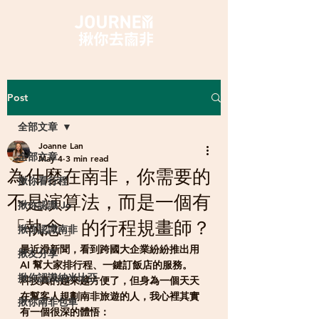
Post
全部文章
Joanne Lan
全部文章
May 4
3 min read
為什麼在南非，你需要的
揪你看行程
不是演算法，而是一個有
揪你認識 Jo
「執念」的行程規畫師？
揪你認識南非
最近滑新聞，看到跨國大企業紛紛推出用 
揪友分享
AI 幫大家排行程、一鍵訂飯店的服務。
揪你認識納米比亞
科技真的越來越方便了，但身為一個天天
在幫客人規劃南非旅遊的人，我心裡其實
揪你南非包車
有一個很深的體悟：