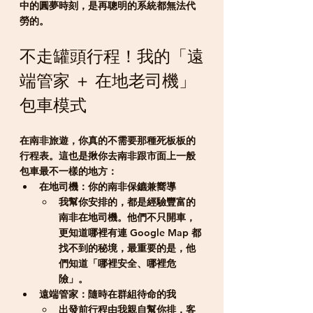
中的圓夢時刻，是再聰明的系統都無法代
勞的。
不走罐頭行程！我的「遠
端管家 ＋ 在地老司機」
包車模式
在南非旅遊，你真的不需要那種死板板的
行程表。這也是揪你去南非跟市面上一般
包車最不一樣的地方：
在地司機：你的南非保鑣兼嚮導
我幫你安排的，都是經驗豐富的
南非在地司機。他們不只開車，
更知道哪裡有連 Google Map 都
找不到的秘境，最重要的是，他
們知道「哪裡安全、哪裡危
險」。
遠端管家：隨時在群組待命的我
出發前行程由我親自幫你排，客