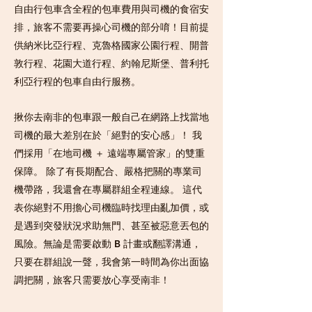
自由行包車含全程的包車費用與司機的食宿安
排，旅客不需要再操心司機的部分唷！目前提
供納米比亞行程、克魯格國家公園行程、開普
敦行程、花園大道行程、約翰尼斯堡、普利托
利亞行程的包車自由行服務。
揪你去南非的包車跟一般自己在網路上找當地
司機的最大差別在於「絕對的安心感」！ 我
們採用「在地司機 ＋ 遠端專屬管家」的雙重
保障。 除了有長期配合、嚴格把關的專業司
機帶路，我還會在專屬群組全程連線。 這代
表你絕對不用擔心司機臨時找理由亂加價，或
是遇到突發狀況求助無門、甚至被惡意丟包的
風險。無論是需要啟動 B 計畫或翻譯溝通，
只要在群組說一聲，我會第一時間為你出面協
調把關，旅客只需要放心享受南非！