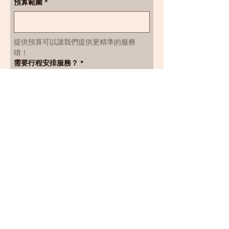
預算範圍
*
提供預算可以讓我們提供更精準的服務
唷！
需要行程安排服務？
*
是
否，自行安排行程只需包車（請
上傳行程簡表）
上傳行程簡表
上傳檔案
請以文件或照片格式上傳
送出包車諮詢表單