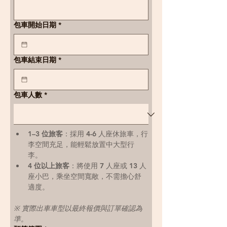
包車開始日期
*
包車結束日期
*
包車人數
*
1–3 位旅客
：採用 4-6 人座休旅車，行
李空間充足，能輕鬆放置中大型行
李。
4 位以上旅客
：將使用 7 人座或 13 人
座小巴，乘坐空間寬敞，不需擔心舒
適度。
※ 實際出車車型以最終報價與訂單確認為
準。