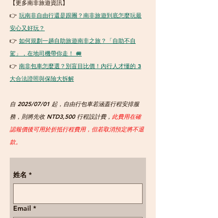
【更多南非旅遊資訊】
👉
玩南非自由行還是跟團？南非旅遊到底怎麼玩最
安心又好玩？
👉
如何規劃一趟自助旅遊南非之旅？「自助不自
駕」，在地司機帶你走！ 🚐
👉
南非包車怎麼選？別盲目比價！內行人才懂的 3
大合法證照與保險大拆解
自 2025/07/01 起，自由行包車若涵蓋行程安排服
務，
則將先收 NTD3,500 行程設計費，
此費用在確
認報價後可用於折抵行程費用，但若取消預定將不退
款。
姓名
*
Email
*