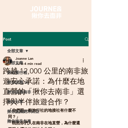
Post
全部文章
Joanne Lan
全部文章
Jul 8
4 min read
跨越 12,000 公里的南非旅
揪你看行程
遊安心承諾：為什麼在地
揪你認識 Jo
直營的「揪你去南非」選
揪你認識南非
擇與半伴旅遊合作？
揪友分享
「你們跟一般旅行社的地接社有什麼不
揪你認識納米比亞
同？」
揪你南非包車
「既然你們人在南非在地直營，為什麼還