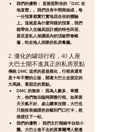
我們的優勢：
直接面對你的「D2C 在
地直營」
。我們沒有中間商抽成，每
一分預算都實打實地花在你的體驗
上。這就是為什麼同樣的預算，我們
能帶你入住極具設計感的特色民宿、
甚至是私人保護區內的頂級野奢帳
篷，吃在地人排隊的私房餐廳。
2. 僵化的罐頭行程，40 人座
大巴士開不進真正的私房景點
傳統 DMC 追求的是規模化，行程表通常
是十年不變的公版，開著大巴士走固定的
大馬路、看固定的景點。
DMC 的無奈：
 因為人數多、車體
大，他們無法臨時調整行程。如果當
天天氣不好、桌山纜車沒開，大巴也
只能按表操課把你載到門口打卡，然
後趕往下一站。
我們的優勢：
 我們主打
精緻半自助小
團
。大巴士進不去的莫賽爾灣人類遺