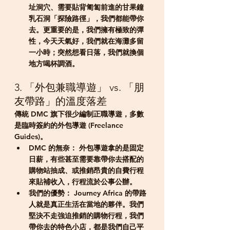
址洞穴、需要貼背匍匐前進的甘果鐘
乳石洞「探險路徑」，我們都能帶你
去。更重要的是，我們擁有極致的彈
性，今天天氣好，我們就在海灘多留
一小時；突然想看日落，我們就換個
地方喝杯調酒。
3. 「外包兼職導遊」 vs. 「朋
友帶路」的溫度落差
傳統 DMC 旗下很少編制正職導遊，多數
是臨時簽約的外包導遊 (Freelance 
Guides)。
DMC 的無奈：
 外包導遊拿的是固定
日薪，有些甚至需要靠帶你去搭配的
購物站抽成、或推銷昂貴的自費行程
來貼補收入，行程流於公事公辦。
我們的優勢：
 Journey Africa 的帶路
人就是真正生活在當地的夥伴。我們
堅決不走強迫推銷的購物行程，我們
帶你去的特色小店，都是我們自己平