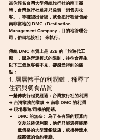
當你報名台灣大型傳統旅行社的南非團
時，台灣旅行社通常只負責「銷售與收
客」，等確認出發後，就會把行程發包給
南非當地的 
DMC（Destination 
Management Company，目的地管理公
司，俗稱地接社）
 來執行。
傳統 DMC 本質上是 
B2B 的「旅遊代工
廠」
，因為營運模式的限制，往往會產生
以下三個旅客看不見、卻感受得到的痛
點：
1. 層層轉手的利潤鏈，稀釋了
住宿與餐食品質
一趟傳統行程要經過：台灣旅行社的利潤 
➔ 台灣業務的業績 ➔ 南非 DMC 的利潤 
➔ 現場導遊/司機的開銷。
DMC 的無奈：
 為了在有限的預算內
交差並確保利潤，他們只能選擇能壓
低價格的大型連鎖飯店，或接待流水
線團體的合約餐廳。