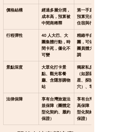
價格結構
經過多層分潤，
第一手直營價
成本高，預算被
預算完全回饋在
中間商稀釋
住宿與行程品質
行程彈性
40 人大巴、大
精緻半自助小
團集體行動，時
團
，可依天氣與
間卡死，僵化不
團員體力隨時微
可變
調
景點深度
大眾化打卡景
獨家私房景點
點、觀光客餐
（如瑟薩蘭觀
廳、含隱形購物
星、探險洞
站
穴）、零購物
法律保障
享有台灣旅遊法
享有台灣法律最
規保障（團體定
高保障
（個人定
型化契約、履約
型化契約、履約
保證）
保證）