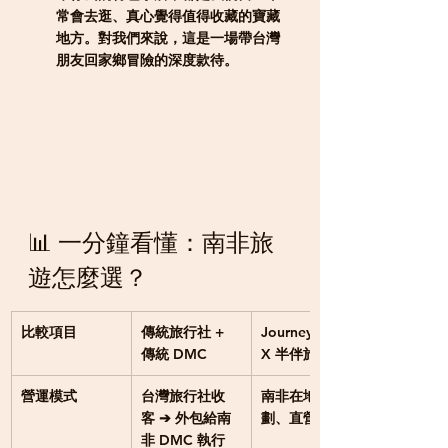
常會去逛、真心覺得值得收藏的寶藏
地方。對我們來說，這是一場帶台灣
朋友回家鄉冒險的深度款待。
📊 一分鐘看懂：南非旅
遊怎麼選？
比較項目
傳統旅行社 + 
Journey Africa 
傳統 DMC
X 半伴旅遊
營運模式
台灣旅行社收
南非在地直接企
客 ➔ 外包給南
劃、直營執行
非 DMC 執行