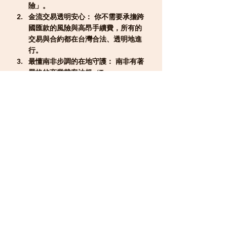
險」。
金流交易透明安心：
 你不需要承擔跨
國匯款的風險與高昂手續費，所有的
交易與合約都在台灣合法、透明地進
行。
最懂南非步調的在地守護：
 南非有著
嚴格的商業載客法規（Tour 
Charters）。我們的落地包車皆具備
合法的特種商業保險與政府檢驗，結
合 Jo 的在地團隊，能第一時間為你處
理當地的突發狀況，免去自由行的治
安焦慮與右駕風險。