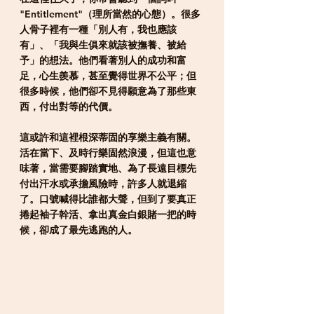
"Entitlement"（理所當然的心態）。很多
人骨子裡有一種「別人有，我也應該
有」、「我與生俱來就該被撫養、被給
予」的想法。他們看著別人的成功和富
足，心生羨慕，甚至覺得世界不公平；但
很多時候，他們卻不見得願意為了那些東
西，付出對等的代價。
這或許和這裡根深蒂固的享樂主義有關。
活在當下、及時行樂固然浪漫，但這也意
味著，當需要腳踏實地、為了長遠目標先
付出汗水或承擔風險時，許多人就退縮
了。口號喊得比誰都大聲，但到了要真正
捲起袖子幹活、拿出真金白銀賭一把的時
候，卻成了最先逃跑的人。