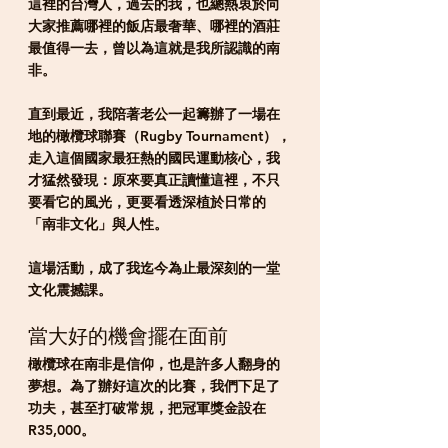
這裡的台灣人，過去的我，也總熱衷於向
大家推薦哪裡的飯店最奢華、哪裡的酒莊
最值得一去，曾以為這就是我所認識的南
非。
直到最近，我陪著老公一起籌辦了一場在
地的橄欖球聯賽（Rugby Tournament），
走入這個國家最狂熱的國民運動核心，我
才猛然發現：原來要真正讀懂這裡，不只
要看它的風光，更要看透深植於日常的
「南非文化」與人性。
這場活動，成了我迄今為止最深刻的一堂
文化震撼課。
當大好的機會擺在面前
橄欖球在南非是信仰，也是許多人翻身的
夢想。為了辦好這次的比賽，我們下足了
功夫，甚至打破常規，把冠軍獎金設在 
R35,000。